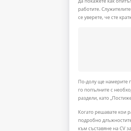
да покажете как опитъ
работите. Служителите
се уверете, че сте кра
По-долу ще намерите п
го попълните с необх
раздели, като „Постиж
Когато решавате кои р
подробно длъжностите,
към съставяне на CV за