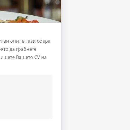
пан опит в тази сфера
ято да грабнете
пишете Вашето CV на