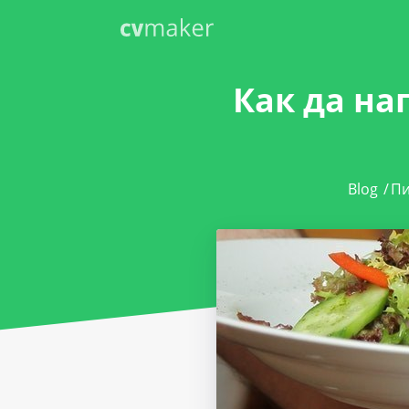
Как да на
Blog
/
Пи