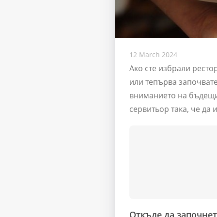
12 March 2024
Ако сте избрали ресто
или тепърва започвате
вниманието на бъдещит
сервитьор така, че да
Откъде да започнет