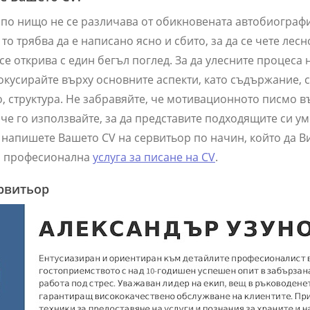
 по нищо не се различава от обикновената автобиограф
то трябва да е написано ясно и сбито, за да се чете лесн
е открива с един бегъл поглед. За да улесните процеса 
окусирайте върху основните аспекти, като съдържание, с
, структура. Не забравяйте, че мотивационното писмо в
 че го използвайте, за да представите подходящите си ум
а напишете Вашето CV на сервитьор по начин, който да Ви
а професионална
услуга за писане на CV
.
ервитьор