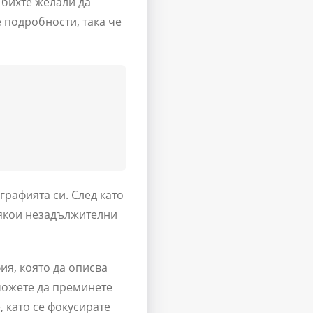
 бихте желали да
 подробности, така че
рафията си. След като
някои незадължителни
ия, която да описва
 можете да преминете
, като се фокусирате