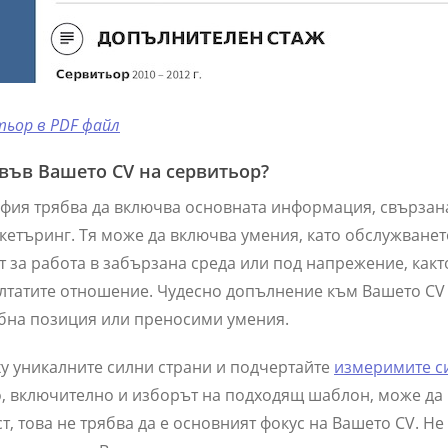
тьор в PDF файл
във Вашето CV на сервитьор?
фия трябва да включва основната информация, свързана
кетъринг. Тя може да включва умения, като обслужванет
 за работа в забързана среда или под напрежение, какт
лтатите отношение. Чудесно допълнение към Вашето CV 
бна позиция или преносими умения.
у уникалните силни страни и подчертайте
измеримите с
то, включително и изборът на подходящ шаблон, може да
, това не трябва да е основният фокус на Вашето CV. Не 