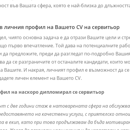
ост във Вашата сфера, която е най-близка до длъжността
в личния профил на Вашето CV на сервитьор
ел, чиято основна задача е да отрази Вашите цели и стр
що първо впечатление. Той дава на потенциалните рабо
ли да предложите, преди да разгледат по-подробно Вашия
ва да се разграничите от останалите кандидати, които 
а Вашите. И накрая, личният профил е възможност да се
адете личен елемент на Вашето CV.
фил на наскоро дипломирал се сервитьор
нт с две години стаж в натоварената сфера на обслужв
едоставянето на качествени услуги, с приятелско отно
а в екип, като при това продължавам да бъда мотивиран