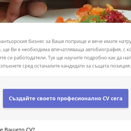
рантьорския бизнес за Ваше поприще и вече имате натру
, ще Ви е необходима впечатляваща автобиография, с ко
е си работодатели. Тук ще научите подробно как да на
 изпъкнете сред останалите кандидати за същата позиция.
Създайте своето професионално CV сега
е Вашето CV?