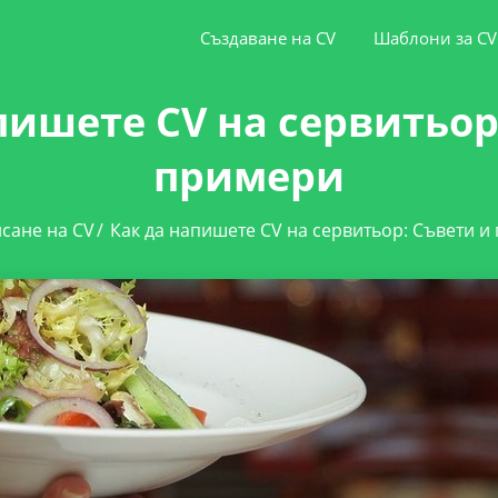
Създаване на CV
Шаблони за CV
пишете CV на сервитьор
примери
сане на CV
/
Как да напишете CV на сервитьор: Съвети и