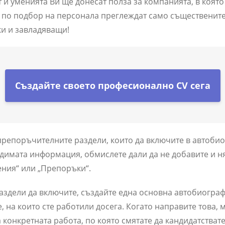
т и уменията Ви ще донесат полза за компанията, в която
 по подбор на персонала преглеждат само съществените
тки и завладяващи!
Създайте своето професионално CV сега
репоръчителните раздели, които да включите в автобиог
одимата информация, обмислете дали да не добавите и 
ения“ или „Препоръки“.
аздели да включите, създайте една основна автобиограф
 на които сте работили досега. Когато направите това,
 конкретната работа, по която смятате да кандидатствате