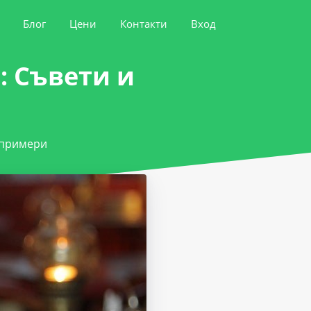
Блог
Цени
Контакти
Вход
: Съвети и
 примери