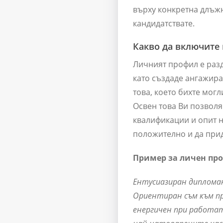
върху конкретна длъжн
кандидатствате.
Какво да включите 
Личният профил е разд
като създаде ангажира
това, което бихте мог
Освен това Ви позволя
квалификации и опит н
положително и да прид
Пример за личен про
Ентусиазиран диплома
Ориентиран съм към пр
енергичен при работат