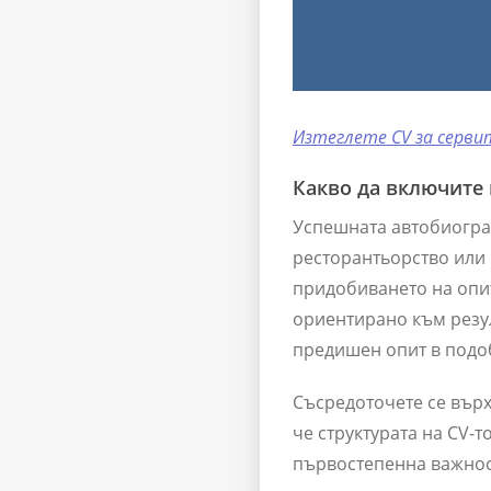
Изтеглете CV за серви
Какво да включите 
Успешната автобиогра
ресторантьорство или 
придобиването на опит
ориентирано към резу
предишен опит в подо
Съсредоточете се върх
че структурата на CV-
първостепенна важност