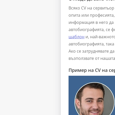
Всяко CV на сервитьор
опита или професията, 
информация в него да с
автобиографията, се ф
шаблон
и, най-важното
автобиографията, така
Ако се затруднявате д
възползвате от нашат
Пример на CV на с