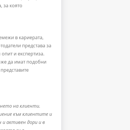
, за която
емежи в кариерата,
тодатели представа за
 опит и експертиза.
може да имат подобни
 представите
ането на клиенти.
шение към клиентите и
 и активен дори и в