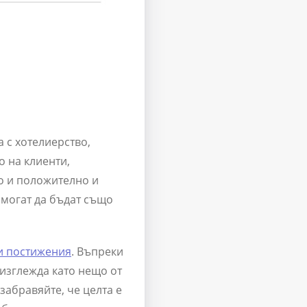
 с хотелиерство,
о на клиенти,
о и положително и
могат да бъдат също
и постижения
. Въпреки
 изглежда като нещо от
забравяйте, че целта е