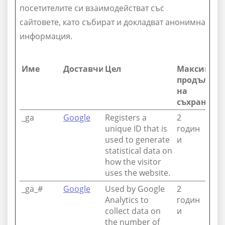
посетителите си взаимодействат със
сайтовете, като събират и докладват анонимна
информация.
Име
Доставчик
Цел
Максимал
продължит
на
съхранени
_ga
Google
Registers a
2
unique ID that is
годин
used to generate
и
statistical data on
how the visitor
uses the website.
_ga_#
Google
Used by Google
2
Analytics to
годин
collect data on
и
the number of