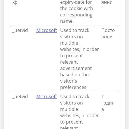
xp
expiry-date for
янни
the cookie with
corresponding
name.
_uetvid
Microsoft
Used to track
Посто
visitors on
янни
multiple
websites, in order
to present
relevant
advertisement
based on the
visitor's
preferences.
_uetvid
Microsoft
Used to track
1
visitors on
годин
multiple
а
websites, in order
to present
relevant