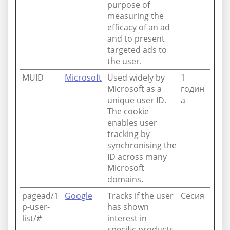
purpose of
measuring the
efficacy of an ad
and to present
targeted ads to
the user.
MUID
Microsoft
Used widely by
1
Microsoft as a
годин
unique user ID.
а
The cookie
enables user
tracking by
synchronising the
ID across many
Microsoft
domains.
pagead/1
Google
Tracks if the user
Сесия
p-user-
has shown
list/#
interest in
specific products