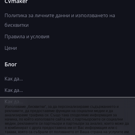
CVmaker
Политика за личните данни и използването на
бисквитки
Правила и условия
Цени
Блог
Как да...
Как да...
Как да...
Използваме „бисквитки“, за да персонализираме съдържанието и
рекламите, да предоставяме функции на социални медии и да
анализираме трафика си. Също така споделяме информация за
начина, по който използвате сайта ни, с партньорските си социални
медии, рекламните си партньори и партньори за анализ, които може да
я комбинират с друга предоставена им от Вас информация или с
такава, която са събрали от ползването от Ваша страна на услугите им.