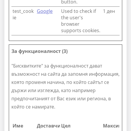
button.
test_cook
Google
Used to check if
1 ден
ie
the user's
browser
supports cookies.
За функционалност (3)
"Бисквитките" за функционалност дават
възможност на сайта да запомня информация,
която променя начина, по който сайтът се
държи или изглежда, като например
предпочитаният от Вас език или региона, в
който се намирате.
Име
Доставчик
Цел
Максимал