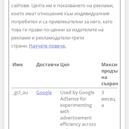
сайтове. Целта им е показването на реклами,
които имат отношение към индивидуалния
потребител и са привлекателни за него, като
това ги прави по-ценни за издателите на
реклами и рекламодатели-трети
страни.
Научете повече.
Име
Доставчик
Цел
Максимал
продължит
на
съхранени
_gcl_au
Google
Used by Google
3
AdSense for
месец
experimenting
а
with
advertisement
efficiency across