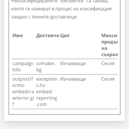
Некласифицираните "бисквитки" са такива,
които се намират в процес на класификация
заедно с техните доставчици.
Име
Доставчик
Цел
Максимал
продължит
на
съхранени
campaign
cvmaker.
Изчакващи
Сесия
Info
bg
outpost/f
exception
Изчакващи
Сесия
orms-
s.hs-
embed/ra
embed-
w/error.gi
reporting
f
.com