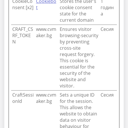
CookieCo
Cookiebo
Stores the user's
1
nsent [x2]
t
cookie consent
годин
state for the
а
current domain
CRAFT_CS
www.cvm
Ensures visitor
Сесия
RF_TOKE
aker.bg
browsing-security
N
by preventing
cross-site
request forgery.
This cookie is
essential for the
security of the
website and
visitor.
CraftSessi
www.cvm
Sets a unique ID
Сесия
onId
aker.bg
for the session.
This allows the
website to obtain
data on visitor
behaviour for