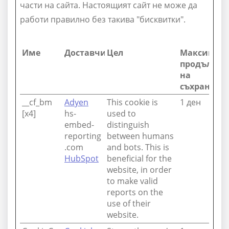
части на сайта. Настоящият сайт не може да
работи правилно без такива "бисквитки".
Име
Доставчик
Цел
Максимал
продължит
на
съхранени
__cf_bm
Adyen
This cookie is
1 ден
[x4]
hs-
used to
embed-
distinguish
reporting
between humans
.com
and bots. This is
HubSpot
beneficial for the
website, in order
to make valid
reports on the
use of their
website.