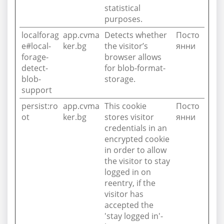
statistical
purposes.
localforag
app.cvma
Detects whether
Посто
e#local-
ker.bg
the visitor’s
янни
forage-
browser allows
detect-
for blob-format-
blob-
storage.
support
persist:ro
app.cvma
This cookie
Посто
ot
ker.bg
stores visitor
янни
credentials in an
encrypted cookie
in order to allow
the visitor to stay
logged in on
reentry, if the
visitor has
accepted the
'stay logged in'-