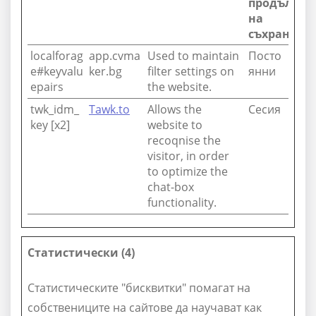
продължит
на
съхранени
localforag
app.cvma
Used to maintain
Посто
e#keyvalu
ker.bg
filter settings on
янни
epairs
the website.
twk_idm_
Tawk.to
Allows the
Сесия
key [x2]
website to
recoqnise the
visitor, in order
to optimize the
chat-box
functionality.
Статистически (4)
Статистическите "бисквитки" помагат на
собствениците на сайтове да научават как